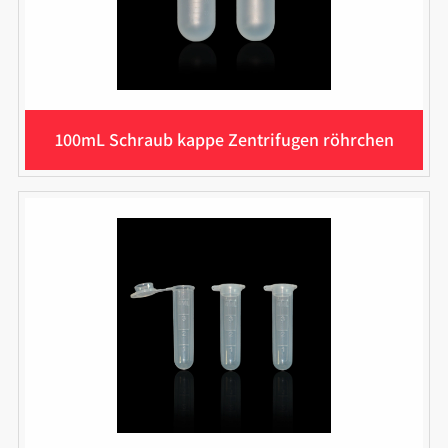
100mL Schraub kappe Zentrifugen röhrchen